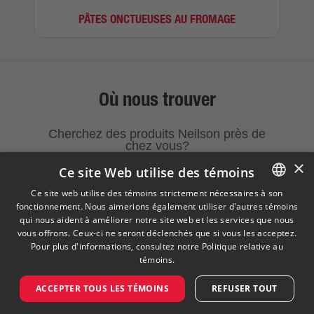
PÂTES ONCTUEUSES AU FROMAGE
Où nous trouver
Cherchez des produits Neilson près de
chez vous?
×
Ce site Web utilise des témoins
TROUVEZ UN DÉTAILLANT
Ce site web utilise des témoins strictement nécessaires à son
fonctionnement. Nous aimerions également utiliser d'autres témoins
ENGLISH
qui nous aident à améliorer notre site web et les services que nous
FRENCH
vous offrons. Ceux-ci ne seront déclenchés que si vous les acceptez.
Avis légal
Politique de confidentialité
Pour plus d'informations, consultez notre
Politique relative au
Politique relative aux témoins
Visitez notre site corporatif
témoins.
Saputo Services alimentaires
FAQ
ACCEPTER TOUS LES TÉMOINS
REFUSER TOUT
©
2026