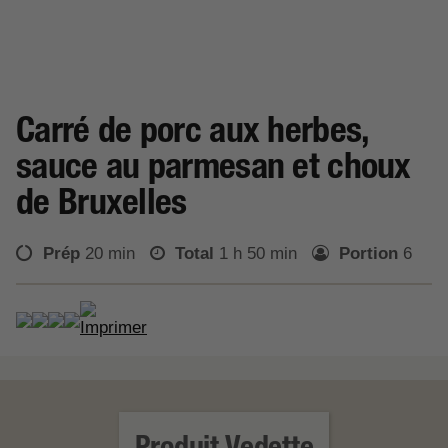
Carré de porc aux herbes,
sauce au parmesan et choux
de Bruxelles
Prép
20 min
Total
1 h 50 min
Portion
6
EN SAVOIR PLUS
Produit Vedette