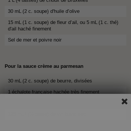
1 L (4 tasses) de choux de Bruxelles
30 mL (2 c. soupe) d'huile d’olive
15 mL (1 c. soupe) de fleur d’ail, ou 5 mL (1 c. thé)
d'ail haché finement
Sel de mer et poivre noir
Pour la sauce crème au parmesan
30 mL (2 c. soupe) de beurre, divisées
1 échalote française hachée très finement
250 mL (1 tasse) de
crème 18%
Neilson
125 mL l (½ tasse) de vin blanc sec
125 mL (½ tasse)
fromage Parmesan râpé