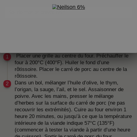
de
Saputo
Sel de mer et poivre noir
DIRECTIVES
Pour le carré de porc
Placer une grille au centre du four. Préchauffer le
four à 200°C (400°F). Huiler le fond d’une
rôtissoire. Placer le carré de porc au centre de la
rôtissoire.
Dans un bol, mélanger l’huile d’olive, le thym,
l’origan, la sauge, l’ail, et le sel. Assaisonner de
poivre. Avec les mains, presser le mélange
d’herbes sur la surface du carré de porc (ne pas
recouvrir les extrémités). Cuire au four environ 1
heure 20 minutes, ou jusqu’à ce que la température
intérieure de la viande indique 57°C (135°F)
(commencer à tester la viande à partir d’une heure
de cuisson). Sortir le carré de porc du four,