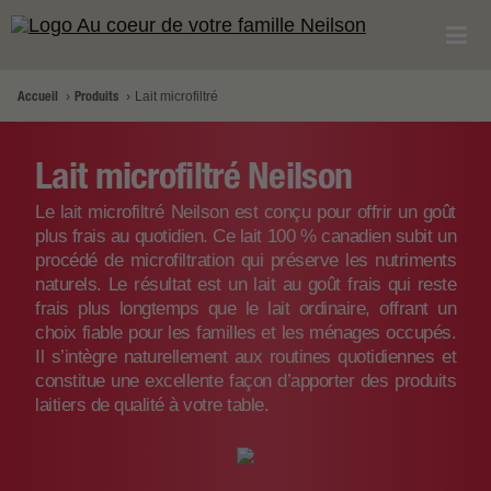
Accueil
Produits
Lait microfiltré
Lait microfiltré Neilson
Le lait microfiltré Neilson est conçu pour offrir un goût
plus frais au quotidien. Ce lait 100 % canadien subit un
procédé de microfiltration qui préserve les nutriments
naturels. Le résultat est un lait au goût frais qui reste
frais plus longtemps que le lait ordinaire, offrant un
choix fiable pour les familles et les ménages occupés.
Il s’intègre naturellement aux routines quotidiennes et
constitue une excellente façon d’apporter des produits
laitiers de qualité à votre table.