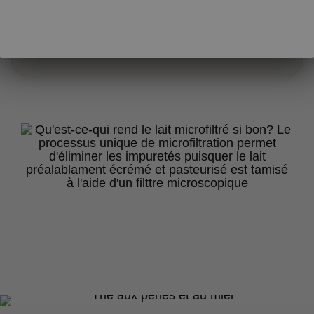
3,25 %
Carton: 1L, 2L
Sac: 4L