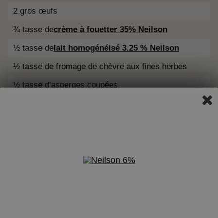
2 gros œufs
¾ tasse de
crème à fouetter 35%
Neilson
½ tasse de
lait homogénéisé 3.25 %
Neilson
½ tasse de fromage de chèvre aux fines herbes
½ tasse d’asperges coupées
Une pincée de sel, de poivre et de muscade
DIRECTIVES
Préchauffer le four à 375 °F (160 °C). Placer les
croûtes à tartelette sur une plaque à pâtisserie.
Cuire les croûtes pendant 8 à 10 minutes jusqu’à
ce qu’elles soient légèrement dorées. Retirer du
four et réserver.
Dans une poêle, ajouter l’huile d’olive et faire
revenir les oignons à feu moyen-doux jusqu’à ce