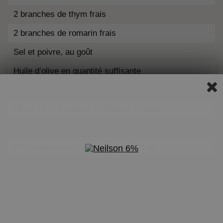
2 branches de thym frais
2 branches de romarin frais
Sel et poivre, au goût
Huile d’olive en quantité suffisante
250 mL (1 tasse) de bouillon de poulet
45 mL (3 c. à soupe) de pâte de tomates
125 mL (½ tasse) de
crème 35%
Neilson
Une poignée de feuilles de basilic frais
DIRECTIVES
Préchauffer le four à 175oC (350oF).
Huiler généreusement une plaque de cuisson et y
étaler les tomates, l’oignon, l’ail, les poivrons, le