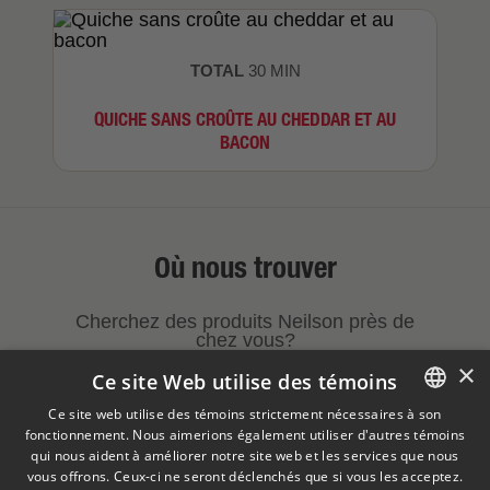
TOTAL
30 MIN
QUICHE SANS CROÛTE AU CHEDDAR ET AU
BACON
Où nous trouver
Cherchez des produits Neilson près de
chez vous?
×
Ce site Web utilise des témoins
TROUVEZ UN DÉTAILLANT
Ce site web utilise des témoins strictement nécessaires à son
fonctionnement. Nous aimerions également utiliser d'autres témoins
ENGLISH
qui nous aident à améliorer notre site web et les services que nous
FRENCH
vous offrons. Ceux-ci ne seront déclenchés que si vous les acceptez.
Avis légal
Politique de confidentialité